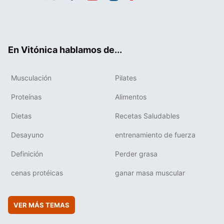
Twit
Fac
You
Inst
Flip
ter
ebo
tub
agr
boa
ok
e
am
rd
En Vitónica hablamos de...
Musculación
Pilates
Proteínas
Alimentos
Dietas
Recetas Saludables
Desayuno
entrenamiento de fuerza
Definición
Perder grasa
cenas protéicas
ganar masa muscular
VER MÁS TEMAS