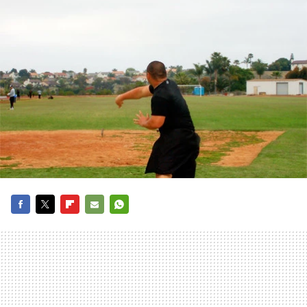
FACEBOOK
TWITTER
FLIPBOARD
E-
WHATSAPP
MAIL