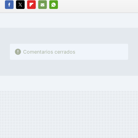
FACEBOOK
TWITTER
FLIPBOARD
E-
WHATSAPP
MAIL
Comentarios cerrados