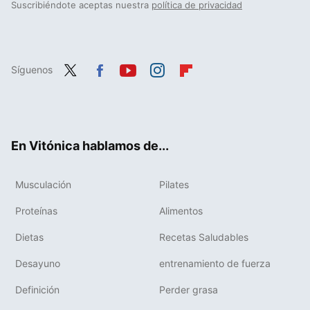
Suscribiéndote aceptas nuestra
política de privacidad
Síguenos
Twit
Fac
You
Inst
Flip
ter
ebo
tub
agr
boa
ok
e
am
rd
En Vitónica hablamos de...
Musculación
Pilates
Proteínas
Alimentos
Dietas
Recetas Saludables
Desayuno
entrenamiento de fuerza
Definición
Perder grasa