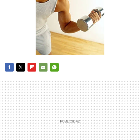
FACEBOOK
TWITTER
FLIPBOARD
E-
WHATSAPP
MAIL