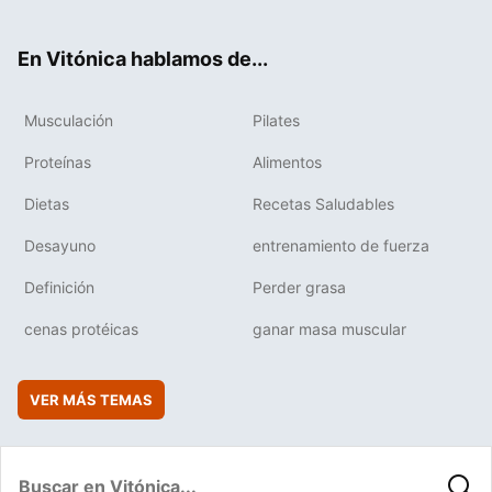
ter
ebo
tub
agr
boa
ok
e
am
rd
En Vitónica hablamos de...
Musculación
Pilates
Proteínas
Alimentos
Dietas
Recetas Saludables
Desayuno
entrenamiento de fuerza
Definición
Perder grasa
cenas protéicas
ganar masa muscular
VER MÁS TEMAS