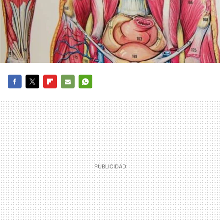
FACEBOOK
TWITTER
FLIPBOARD
E-
WHATSAPP
MAIL