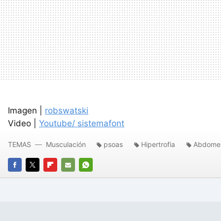
Imagen |
robswatski
Video |
Youtube/ sistemafont
TEMAS
Musculación
psoas
Hipertrofia
Abdome
FACEBOOK
TWITTER
FLIPBOARD
E-
WHATSAPP
MAIL