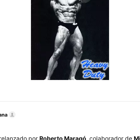
ana
relanzado por
Roberto Maragó
, colaborador de
M