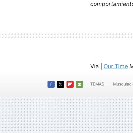
comportamient
Vía |
Our Time
M
TEMAS
Musculaci
FACEBOOK
TWITTER
FLIPBOARD
E-
MAIL