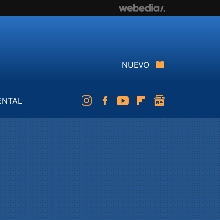
NUEVO
ENTAL
Instagram
Facebook
Youtube
Flipboard
googlenews