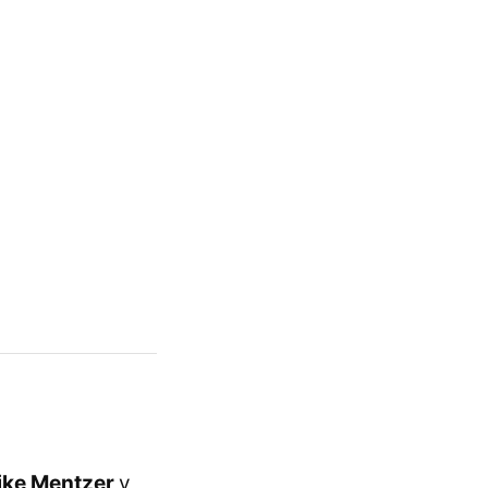
ike Mentzer
y