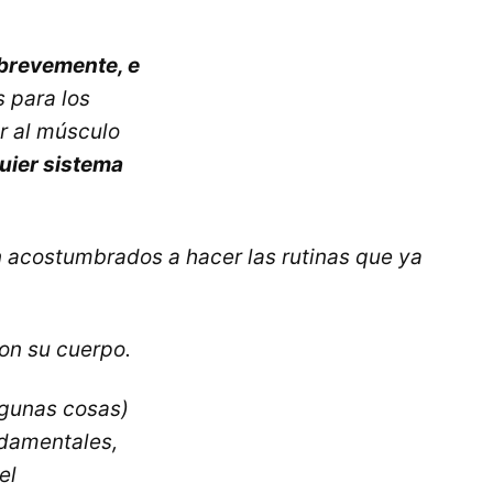
 brevemente, e
s para los
r al músculo
uier sistema
n acostumbrados a hacer las rutinas que ya
con su cuerpo.
lgunas cosas)
ndamentales,
el