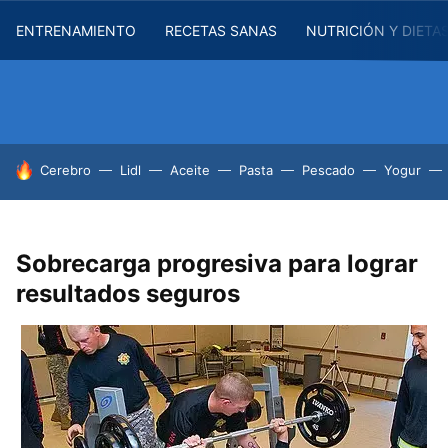
ENTRENAMIENTO
RECETAS SANAS
NUTRICIÓN Y DIETA
HOY SE HABLA DE
Cerebro
Lidl
Aceite
Pasta
Pescado
Yogur
Sobrecarga progresiva para lograr
resultados seguros