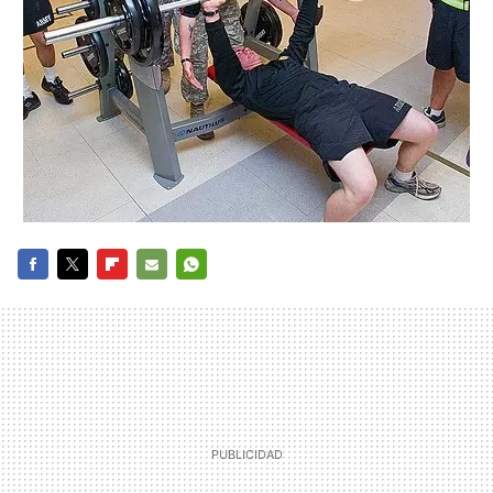
FACEBOOK
TWITTER
FLIPBOARD
E-
WHATSAPP
MAIL