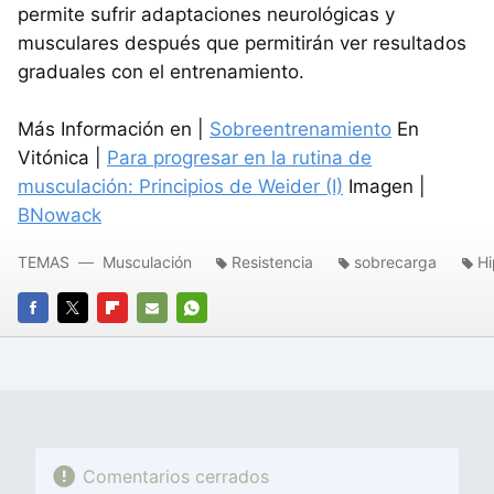
permite sufrir adaptaciones neurológicas y
musculares después que permitirán ver resultados
graduales con el entrenamiento.
Más Información en |
Sobreentrenamiento
En
Vitónica |
Para progresar en la rutina de
musculación: Principios de Weider (I)
Imagen |
BNowack
TEMAS
Musculación
Resistencia
sobrecarga
Hi
FACEBOOK
TWITTER
FLIPBOARD
E-
WHATSAPP
MAIL
Comentarios cerrados