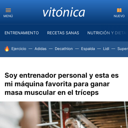
MENÚ
NUEVO
ENTRENAMIENTO
RECETAS SANAS
NUTRICIÓN Y DIETA
HOY SE HABLA DE
Ejercicio
Adidas
Decathlon
Espalda
Lidl
Supe
Soy entrenador personal y esta es
mi máquina favorita para ganar
masa muscular en el tríceps