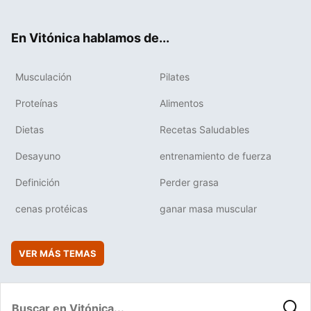
ter
ebo
tub
agr
boa
ok
e
am
rd
En Vitónica hablamos de...
Musculación
Pilates
Proteínas
Alimentos
Dietas
Recetas Saludables
Desayuno
entrenamiento de fuerza
Definición
Perder grasa
cenas protéicas
ganar masa muscular
VER MÁS TEMAS