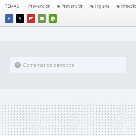
TEMAS
Prevención
Prevención
Higiene
infecci
FACEBOOK
TWITTER
FLIPBOARD
E-
WHATSAPP
MAIL
Comentarios cerrados