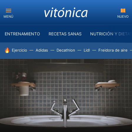
MENÚ
NUEVO
ENTRENAMIENTO
RECETAS SANAS
NUTRICIÓN Y DIETA
HOY SE HABLA DE
Ejercicio
Adidas
Decathlon
Lidl
Freidora de aire