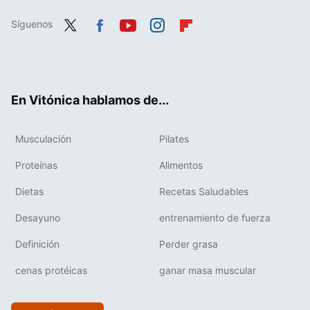
Síguenos
Twit
Fac
You
Inst
Flip
ter
ebo
tub
agr
boa
ok
e
am
rd
En Vitónica hablamos de...
Musculación
Pilates
Proteínas
Alimentos
Dietas
Recetas Saludables
Desayuno
entrenamiento de fuerza
Definición
Perder grasa
cenas protéicas
ganar masa muscular