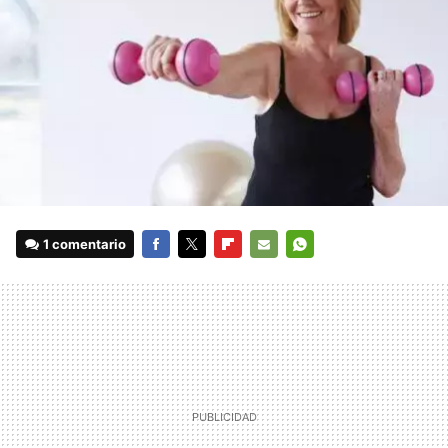
1 comentario
FACEBOOK
TWITTER
FLIPBOARD
E-
WHATSAPP
MAIL