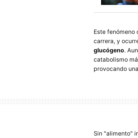
Este fenómeno o
carrera, y ocurr
glucógeno
. Au
catabolismo más
provocando un
Sin "alimento" 