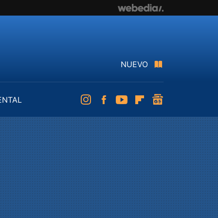
NUEVO
ENTAL
Instagram
Facebook
Youtube
Flipboard
googlenews