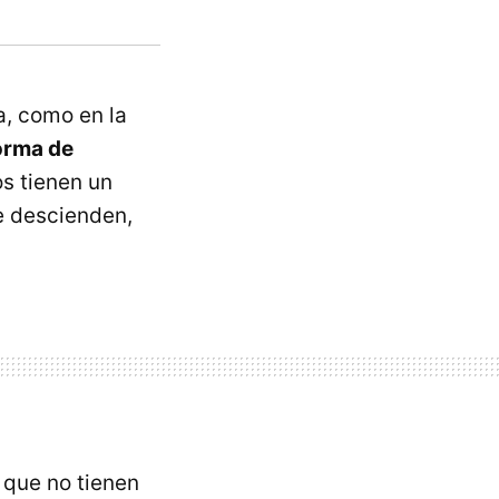
a, como en la
orma de
os tienen un
e descienden,
 que no tienen