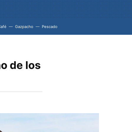
Café
Gazpacho
Pescado
no de los