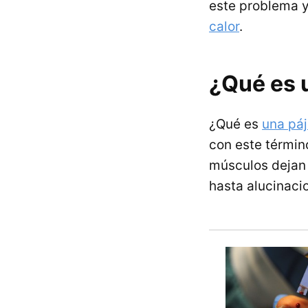
este problema y 
calor
.
¿Qué es 
¿Qué es
una páj
con este término
músculos dejan 
hasta alucinaci