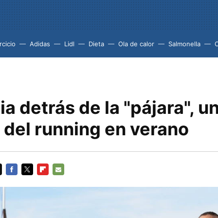
rcicio
Adidas
Lidl
Dieta
Ola de calor
Salmonella
ia detrás de la "pájara", u
 del running en verano
FACEBOOK
TWITTER
FLIPBOARD
E-
MAIL