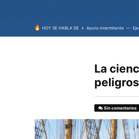
HOY SE HABLA DE
Ayuno intermitente
Eje
La cienc
peligros
Sin comentarios