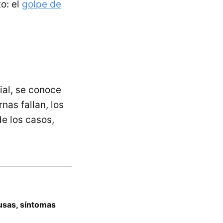
o: el
golpe de
al, se conoce
nas fallan, los
e los casos,
usas, síntomas