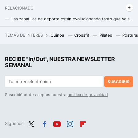
RELACIONADO
Las zapatillas de deporte están evolucionando tanto que ya se acercan al dopaje según el último estudio científico
La carrera de obstáculos más difícil del mundo que ha diseñado la excampeona del mundo
TEMAS DE INTERÉS
Quinoa
Crossfit
Pilates
Postura
La receta de pasta fácil de Meghan Markle: cuatro ingredientes y en solo una cazuela
RECIBE "In/Out", NUESTRA NEWSLETTER
SEMANAL
SUSCRIBIR
Suscribiéndote aceptas nuestra
política de privacidad
Síguenos
Twit
Fac
You
Inst
Flip