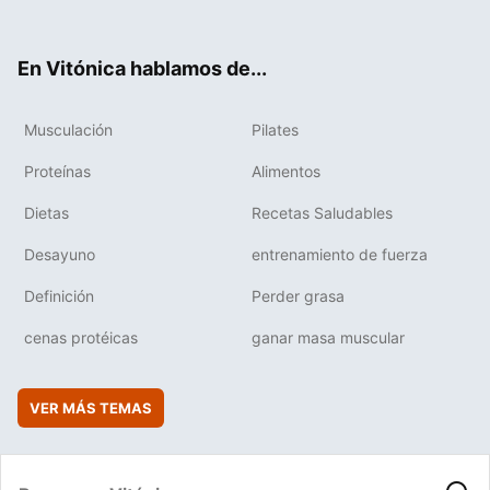
ter
ebo
tub
agr
boa
ok
e
am
rd
En Vitónica hablamos de...
Musculación
Pilates
Proteínas
Alimentos
Dietas
Recetas Saludables
Desayuno
entrenamiento de fuerza
Definición
Perder grasa
cenas protéicas
ganar masa muscular
VER MÁS TEMAS