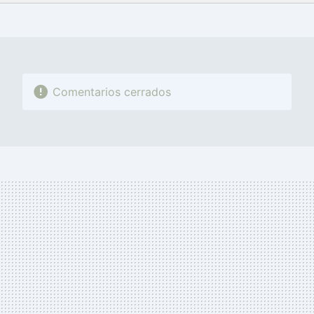
FACEBOOK
TWITTER
FLIPBOARD
E-
WHATSAPP
MAIL
Comentarios cerrados