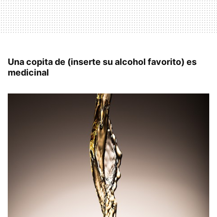
Una copita de (inserte su alcohol favorito) es
medicinal