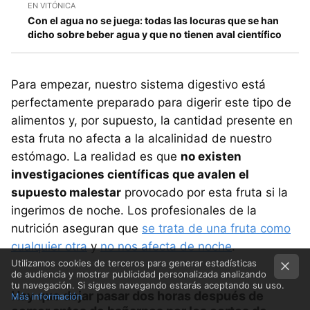
EN VITÓNICA
Con el agua no se juega: todas las locuras que se han
dicho sobre beber agua y que no tienen aval científico
Para empezar, nuestro sistema digestivo está
perfectamente preparado para digerir este tipo de
alimentos y, por supuesto, la cantidad presente en
esta fruta no afecta a la alcalinidad de nuestro
estómago. La realidad es que
no existen
investigaciones científicas que avalen el
supuesto malestar
provocado por esta fruta si la
ingerimos de noche. Los profesionales de la
nutrición aseguran que
se trata de una fruta como
cualquier otra
y
no nos afecta de noche
.
Utilizamos cookies de terceros para generar estadísticas
de audiencia y mostrar publicidad personalizada analizando
tu navegación. Si sigues navegando estarás aceptando su uso.
Hay que dejar pasar dos horas después de
Más información