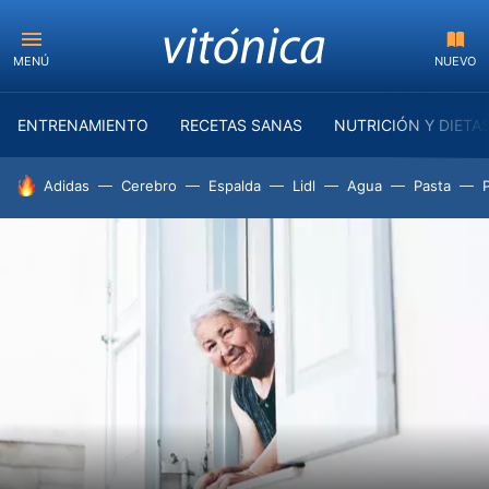
MENÚ
NUEVO
ENTRENAMIENTO
RECETAS SANAS
NUTRICIÓN Y DIETA
HOY SE HABLA DE
Adidas
Cerebro
Espalda
Lidl
Agua
Pasta