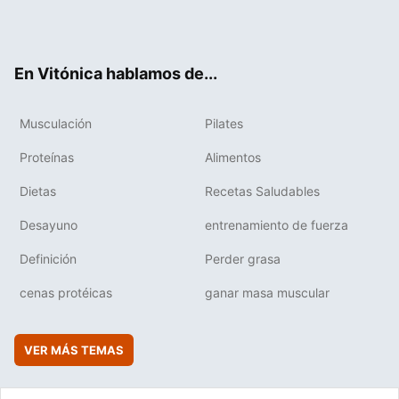
Twit
Fac
You
Inst
Flip
ter
ebo
tub
agr
boa
ok
e
am
rd
En Vitónica hablamos de...
Musculación
Pilates
Proteínas
Alimentos
Dietas
Recetas Saludables
Desayuno
entrenamiento de fuerza
Definición
Perder grasa
cenas protéicas
ganar masa muscular
VER MÁS TEMAS