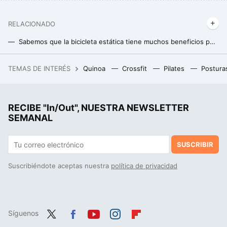
RELACIONADO
Sabemos que la bicicleta estática tiene muchos beneficios pero hay uno que tiene asombrada a la ciencia: mejora la memoria
La técnica para calmar a una persona enfadada en menos de dos minutos según un experto en resolución de conflictos
TEMAS DE INTERÉS
Quinoa
Crossfit
Pilates
Postura
Si vas a la playa este verano en México, estas son las playas que Cofepris recomienda evitar
RECIBE "In/Out", NUESTRA NEWSLETTER
SEMANAL
SUSCRIBIR
Suscribiéndote aceptas nuestra
política de privacidad
Síguenos