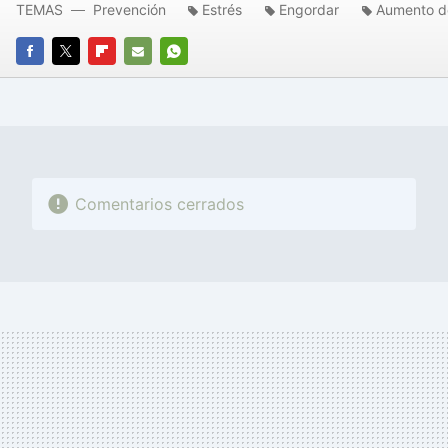
TEMAS
Prevención
Estrés
Engordar
Aumento d
FACEBOOK
TWITTER
FLIPBOARD
E-
WHATSAPP
MAIL
Comentarios cerrados