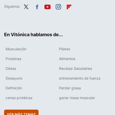
Síguenos
Twit
Fac
You
Inst
Flip
ter
ebo
tub
agr
boa
ok
e
am
rd
En Vitónica hablamos de...
Musculación
Pilates
Proteínas
Alimentos
Dietas
Recetas Saludables
Desayuno
entrenamiento de fuerza
Definición
Perder grasa
cenas protéicas
ganar masa muscular
VER MÁS TEMAS