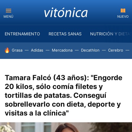
MENÚ
NUEVO
ENTRENAMIENTO
RECETAS SANAS
NUTRICIÓN Y DIETA
HOY SE HABLA DE
Grasa
Adidas
Mercadona
Decathlon
Cerebro
Tamara Falcó (43 años): "Engorde
20 kilos, sólo comía filetes y
tortillas de patatas. Conseguí
sobrellevarlo con dieta, deporte y
visitas a la clínica"