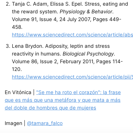
Tanja C. Adam, Elissa S. Epel. Stress, eating and
the reward system.
Physiology & Behavior
.
Volume 91, Issue 4, 24 July 2007, Pages 449-
458.
https://www.sciencedirect.com/science/article/a
Lena Brydon. Adiposity, leptin and stress
reactivity in humans.
Biological Psychology
.
Volume 86, Issue 2, February 2011, Pages 114-
120.
https://www.sciencedirect.com/science/article/p
En Vitónica |
"Se me ha roto el corazón": la frase
que es más que una metáfora y que mata a más
del doble de hombres que de mujeres
Imagen |
@tamara_falco