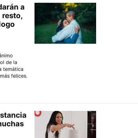
darán a
 resto,
logo
 ánimo
ol de la
a temática
 más felices.
stancia
muchas