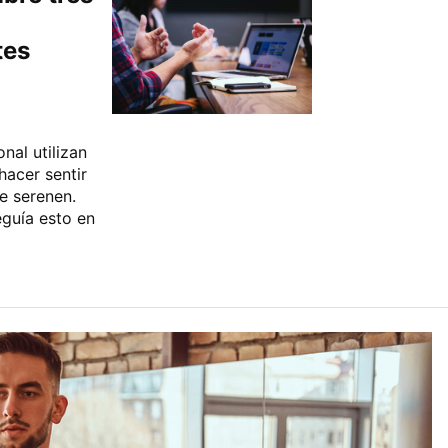
tes
nal utilizan
acer sentir
e serenen.
guía esto en