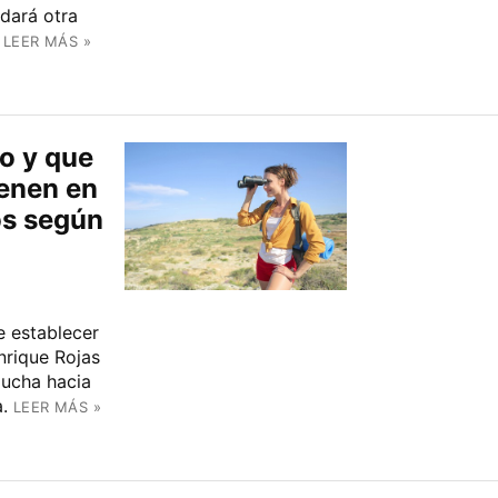
edará otra
LEER MÁS »
o y que
ienen en
os según
e establecer
Enrique Rojas
lucha hacia
a.
LEER MÁS »