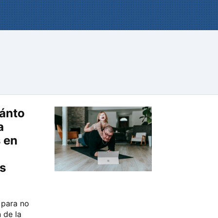
uánto
a
 en
s
 para no
 de la