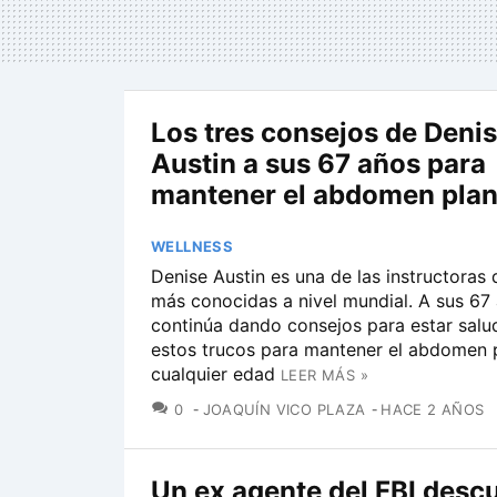
Los tres consejos de Deni
Austin a sus 67 años para
mantener el abdomen pla
WELLNESS
Denise Austin es una de las instructoras 
más conocidas a nivel mundial. A sus 67
continúa dando consejos para estar sal
estos trucos para mantener el abdomen 
cualquier edad
LEER MÁS »
COMENTARIOS
0
JOAQUÍN VICO PLAZA
HACE 2 AÑOS
Un ex agente del FBI descu