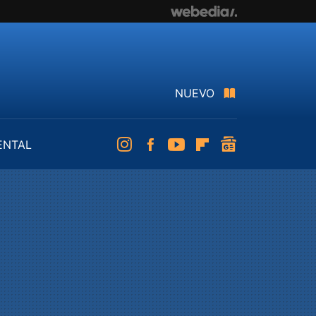
NUEVO
ENTAL
Instagram
Facebook
Youtube
Flipboard
googlenews