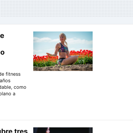
se
no
de fitness
 años
udable, como
plano a
bre tres