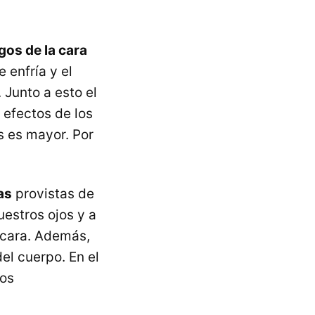
igos de la cara
 enfría y el
 Junto a esto el
s efectos de los
s es mayor. Por
as
provistas de
uestros ojos y a
a cara. Además,
del cuerpo. En el
ros