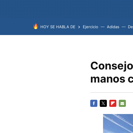
HOY SE HABLA DE
Ejercicio
Adidas
De
Consejos
manos 
FACEBOOK
TWITTER
FLIPBOARD
E-
MAIL