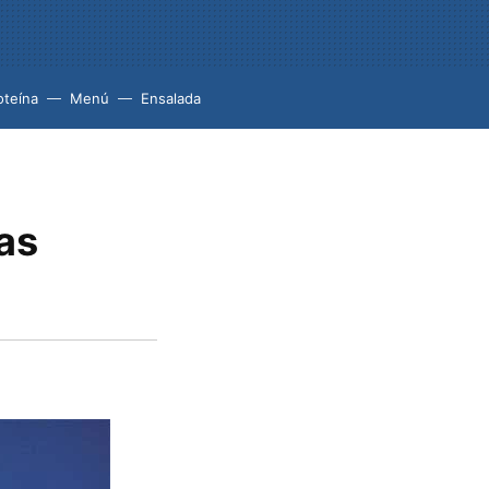
oteína
Menú
Ensalada
las