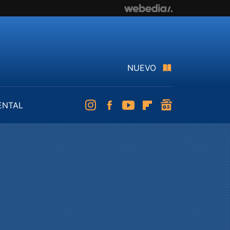
NUEVO
ENTAL
Instagram
Facebook
Youtube
Flipboard
googlenews