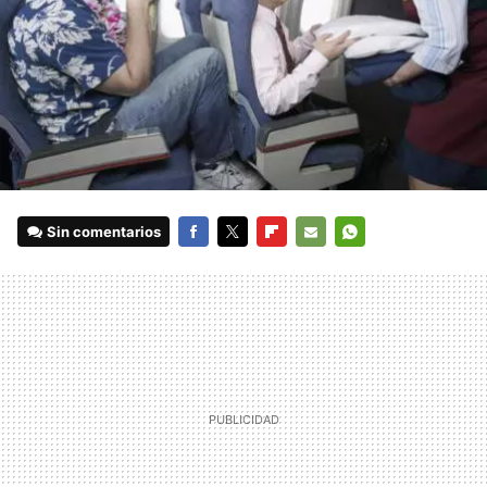
Sin comentarios
FACEBOOK
TWITTER
FLIPBOARD
E-
WHATSAPP
MAIL