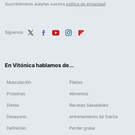
Suscribiéndote aceptas nuestra
política de privacidad
Síguenos
Twit
Fac
You
Inst
Flip
ter
ebo
tub
agr
boa
ok
e
am
rd
En Vitónica hablamos de...
Musculación
Pilates
Proteínas
Alimentos
Dietas
Recetas Saludables
Desayuno
entrenamiento de fuerza
Definición
Perder grasa