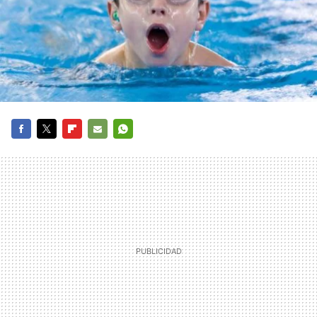
FACEBOOK
TWITTER
FLIPBOARD
E-
WHATSAPP
MAIL