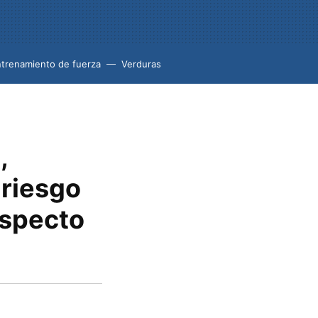
trenamiento de fuerza
Verduras
,
 riesgo
especto