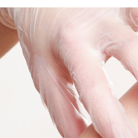
FACEBOOK
TWITTER
FLIPBOARD
E-
MAIL