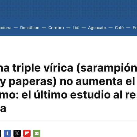
adona
Decathlon
Cerebro
Lidl
Aguacate
Café
En
a triple vírica (sarampión
 y paperas) no aumenta el
mo: el último estudio al r
ca