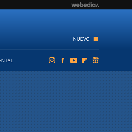
NUEVO
ENTAL
Instagram
Facebook
Youtube
Flipboard
googlenews