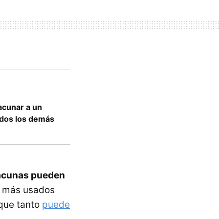
acunar a un
odos los demás
vacunas pueden
s más usados
que tanto
puede