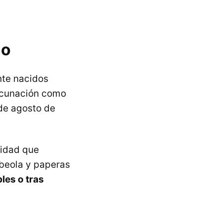
ño
te nacidos
vacunación como
 de agosto de
lidad que
ubeola y paperas
les o tras