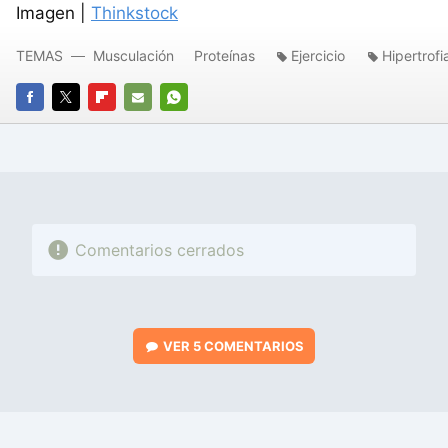
Imagen |
Thinkstock
TEMAS
Musculación
Proteínas
Ejercicio
Hipertrofi
FACEBOOK
TWITTER
FLIPBOARD
E-
WHATSAPP
MAIL
Comentarios cerrados
VER
5 COMENTARIOS