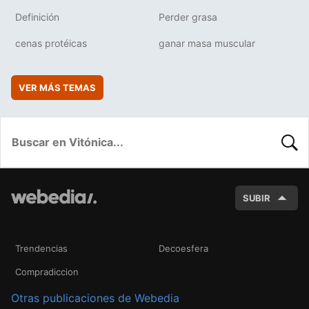
Definición
Perder grasa
cenas protéicas
ganar masa muscular
VER MÁS TEMAS
BUSC
SUBIR
Trendencias
Decoesfera
Compradiccion
Otras publicaciones de Webedia