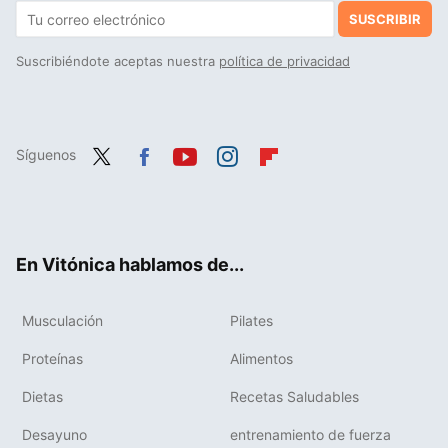
SUSCRIBIR
Suscribiéndote aceptas nuestra
política de privacidad
Síguenos
Twit
Fac
You
Inst
Flip
ter
ebo
tub
agr
boa
ok
e
am
rd
En Vitónica hablamos de...
Musculación
Pilates
Proteínas
Alimentos
Dietas
Recetas Saludables
Desayuno
entrenamiento de fuerza