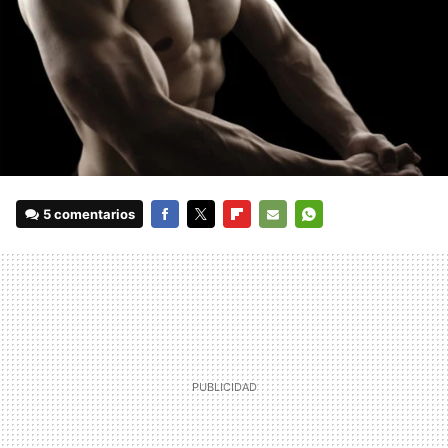
5 comentarios
FACEBOOK
TWITTER
FLIPBOARD
E-
WHATSAPP
MAIL