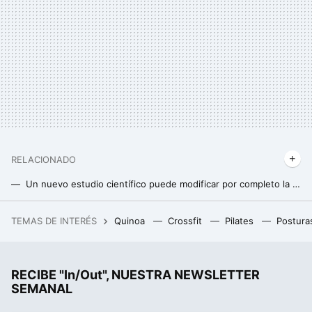
RELACIONADO
Un nuevo estudio científico puede modificar por completo la forma en que tomamos proteína después de entrenar
Esta es la mejor forma de preparar un efectivo batido de proteínas para ganar músculo
TEMAS DE INTERÉS
Quinoa
Crossfit
Pilates
Postura
Antes prefería las Samba, pero estas nuevas Adidas metalizadas son mucho más cool para looks de primavera
RECIBE "In/Out", NUESTRA NEWSLETTER
SEMANAL