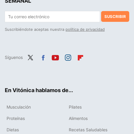
SEMANAL
SUSCRIBIR
Suscribiéndote aceptas nuestra
política de privacidad
Síguenos
Twit
Fac
You
Inst
Flip
ter
ebo
tub
agr
boa
ok
e
am
rd
En Vitónica hablamos de...
Musculación
Pilates
Proteínas
Alimentos
Dietas
Recetas Saludables