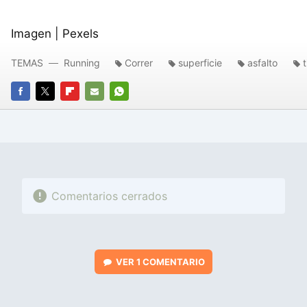
Imagen | Pexels
TEMAS
Running
Correr
superficie
asfalto
t
FACEBOOK
TWITTER
FLIPBOARD
E-
WHATSAPP
MAIL
Comentarios cerrados
VER
1 COMENTARIO