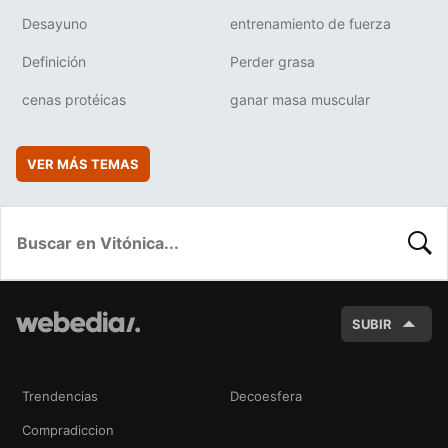
Desayuno
entrenamiento de fuerza
Definición
Perder grasa
cenas protéicas
ganar masa muscular
VER MÁS TEMAS
BUSC
SUBIR
Trendencias
Decoesfera
Compradiccion