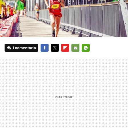
1 comentario
FACEBOOK
TWITTER
FLIPBOARD
E-
WHATSAPP
MAIL