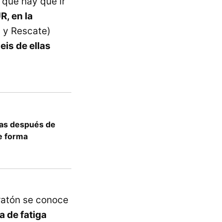
 que hay que ir
, en la
a y Rescate)
eis de ellas
nas después de
e forma
ratón se conoce
a de fatiga