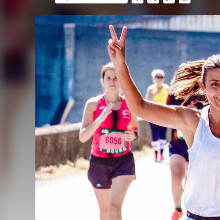
FACEBOOK
TWITTER
FLIPBOARD
E-
MAIL