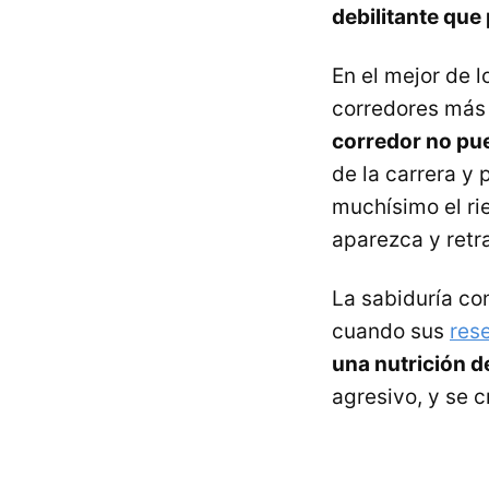
debilitante que 
En el mejor de 
corredores más 
corredor no pu
de la carrera y 
muchísimo el r
aparezca y retra
La sabiduría co
cuando sus
res
una nutrición d
agresivo, y se 