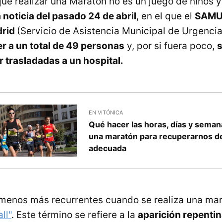
ue realizar una Maratón no es un juego de niños y
a noticia del pasado 24 de abril
, en el que el
SAMUR
drid
(Servicio de Asistencia Municipal de Urgenci
r a un total de 49 personas
y, por si fuera poco,
s
r trasladadas a un hospital.
EN VITÓNICA
Qué hacer las horas, días y sema
una maratón para recuperarnos d
adecuada
ómenos más recurrentes cuando se realiza una ma
ll"
. Este término se refiere a la
aparición repentin