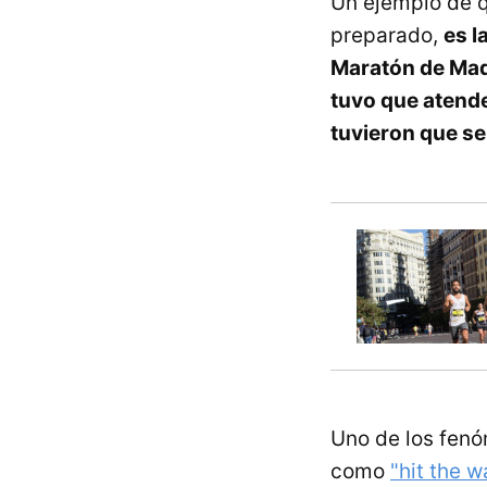
Un ejemplo de q
preparado,
es l
Maratón de Ma
tuvo que atende
tuvieron que se
Uno de los fen
como
"hit the wa