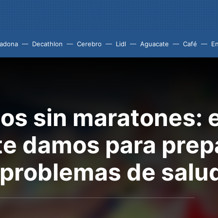
adona
Decathlon
Cerebro
Lidl
Aguacate
Café
En
os sin maratones: e
te damos para prepa
r problemas de salu