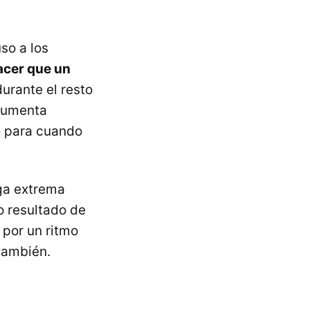
so a los
cer que un
urante el resto
 aumenta
o para cuando
iga extrema
 resultado de
por un ritmo
también.