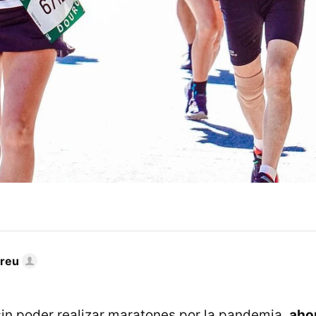
dreu
in poder realizar maratones por la pandemia,
aho