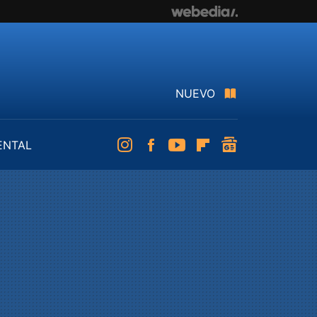
NUEVO
ENTAL
Instagram
Facebook
Youtube
Flipboard
googlenews