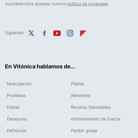
Suscribiéndote aceptas nuestra
política de privacidad
Síguenos
Twit
Fac
You
Inst
Flip
ter
ebo
tub
agr
boa
ok
e
am
rd
En Vitónica hablamos de...
Musculación
Pilates
Proteínas
Alimentos
Dietas
Recetas Saludables
Desayuno
entrenamiento de fuerza
Definición
Perder grasa