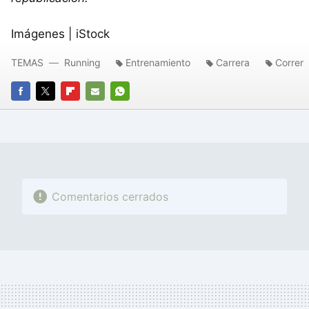
Imágenes | iStock
TEMAS
Running
Entrenamiento
Carrera
Correr
FACEBOOK
TWITTER
FLIPBOARD
E-
WHATSAPP
MAIL
Comentarios cerrados