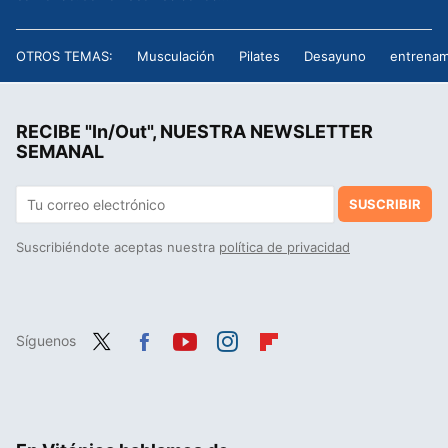
OTROS TEMAS:
Musculación
Pilates
Desayuno
entrenam
RECIBE "In/Out", NUESTRA NEWSLETTER
SEMANAL
SUSCRIBIR
Suscribiéndote aceptas nuestra
política de privacidad
Síguenos
Twit
Fac
You
Inst
Flip
ter
ebo
tub
agr
boa
ok
e
am
rd