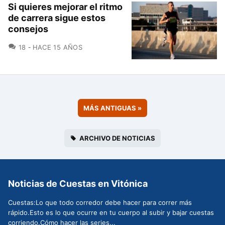
Si quieres mejorar el ritmo
de carrera sigue estos
consejos
COMENTARIOS
18
HACE 15 AÑOS
MÁS ANTIGUAS
»
ARCHIVO DE NOTICIAS
Noticias de Cuestas en Vitónica
Cuestas:Lo que todo corredor debe hacer para correr más
rápido.Esto es lo que ocurre en tu cuerpo al subir y bajar cuestas
corriendo.Cómo hacer las series...