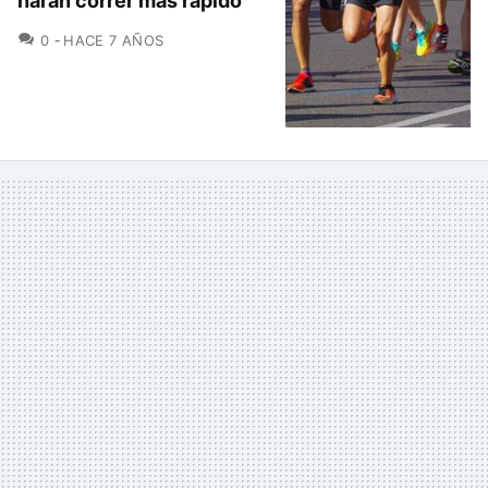
harán correr más rápido
COMENTARIOS
0
HACE 7 AÑOS