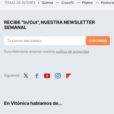
TEMAS DE INTERÉS
Quinoa
Crossfit
Pilates
Postura
Xiaomi tiene esta tablet Pro de 12 pulgadas que ahora está a precio de outlet
RECIBE "In/Out", NUESTRA NEWSLETTER
SEMANAL
SUSCRIBIR
Suscribiéndote aceptas nuestra
política de privacidad
Síguenos
Twit
Fac
You
Inst
Flip
ter
ebo
tub
agr
boa
ok
e
am
rd
En Vitónica hablamos de...