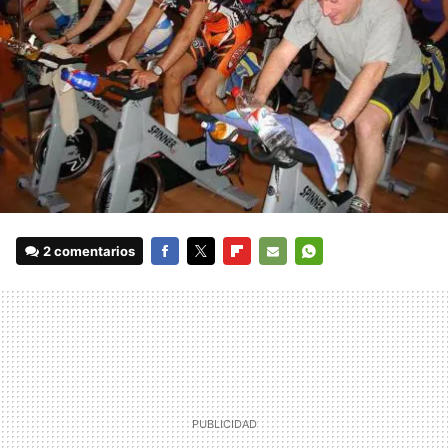
2 comentarios
FACEBOOK
TWITTER
FLIPBOARD
E-
WHATSAPP
MAIL