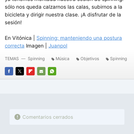
sólo nos queda calzarnos las calas, subirnos a la
bicicleta y dirigir nuestra clase. ¡A disfrutar de la
sesión!
En Vitónica |
Spinning: manteniendo una postura
correcta
Imagen |
Juanpol
TEMAS
Spinning
Música
Objetivos
Spinning
FACEBOOK
TWITTER
FLIPBOARD
E-
WHATSAPP
MAIL
Comentarios cerrados