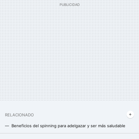
RELACIONADO
Beneficios del spinning para adelgazar y ser más saludable
“Mi hijo quiere comprarse unas pesas”: los beneficios del entrenamiento de fuerza en niños y adolescentes por los que decirle que sí