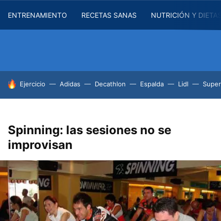
ENTRENAMIENTO
RECETAS SANAS
NUTRICIÓN Y DIETA
HOY SE HABLA DE
Ejercicio
Adidas
Decathlon
Espalda
Lidl
Supe
Spinning: las sesiones no se
improvisan