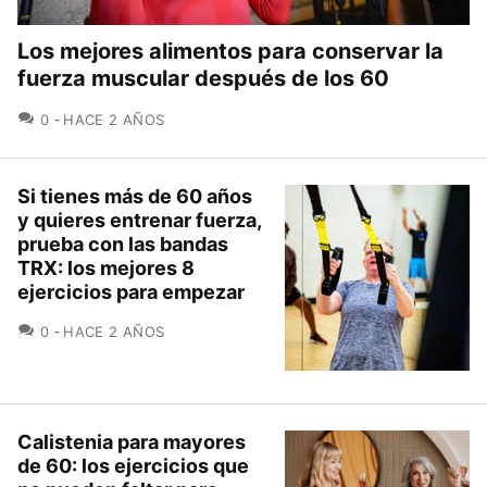
Los mejores alimentos para conservar la
fuerza muscular después de los 60
COMENTARIOS
0
HACE 2 AÑOS
Si tienes más de 60 años
y quieres entrenar fuerza,
prueba con las bandas
TRX: los mejores 8
ejercicios para empezar
COMENTARIOS
0
HACE 2 AÑOS
Calistenia para mayores
de 60: los ejercicios que