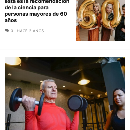
esta es la recomendación
de la ciencia para
personas mayores de 60
años
COMENTARIOS
0
HACE 2 AÑOS