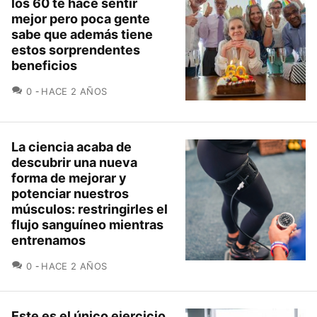
los 60 te hace sentir
mejor pero poca gente
sabe que además tiene
estos sorprendentes
beneficios
COMENTARIOS
0
HACE 2 AÑOS
La ciencia acaba de
descubrir una nueva
forma de mejorar y
potenciar nuestros
músculos: restringirles el
flujo sanguíneo mientras
entrenamos
COMENTARIOS
0
HACE 2 AÑOS
Este es el único ejercicio