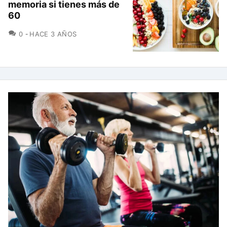
memoria si tienes más de
60
COMENTARIOS
0
HACE 3 AÑOS