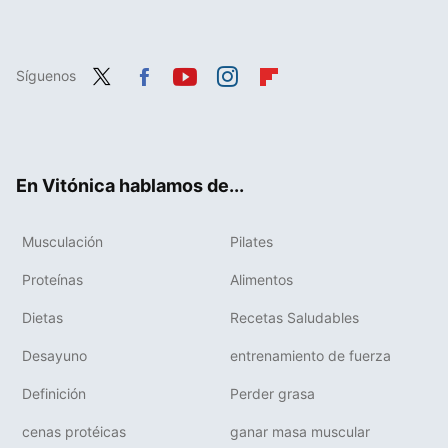
Síguenos
Twit
Fac
You
Inst
Flip
ter
ebo
tub
agr
boa
ok
e
am
rd
En Vitónica hablamos de...
Musculación
Pilates
Proteínas
Alimentos
Dietas
Recetas Saludables
Desayuno
entrenamiento de fuerza
Definición
Perder grasa
cenas protéicas
ganar masa muscular