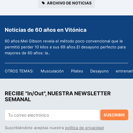
ARCHIVO DE NOTICIAS
Noticias de 60 años en Vitónica
60 años:Mel Gibson revela el método poco convencional que le
permitió perder 10 kilos a sus 69 años.El desayuno perfecto para
mayores de 60 años: la..
OTROS TEMAS:
Musculación
Pilates
Desayuno
entrenam
RECIBE "In/Out", NUESTRA NEWSLETTER
SEMANAL
SUSCRIBIR
Suscribiéndote aceptas nuestra
política de privacidad