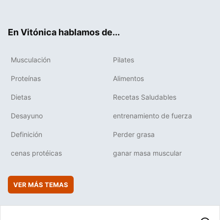
ter
ebo
tub
agr
boa
ok
e
am
rd
En Vitónica hablamos de...
Musculación
Pilates
Proteínas
Alimentos
Dietas
Recetas Saludables
Desayuno
entrenamiento de fuerza
Definición
Perder grasa
cenas protéicas
ganar masa muscular
VER MÁS TEMAS