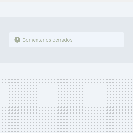
FACEBOOK
TWITTER
FLIPBOARD
E-
WHATSAPP
MAIL
Comentarios cerrados