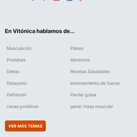
Twit
Fac
You
Inst
Flip
ter
ebo
tub
agr
boa
ok
e
am
rd
En Vitónica hablamos de...
Musculación
Pilates
Proteínas
Alimentos
Dietas
Recetas Saludables
Desayuno
entrenamiento de fuerza
Definición
Perder grasa
cenas protéicas
ganar masa muscular
VER MÁS TEMAS