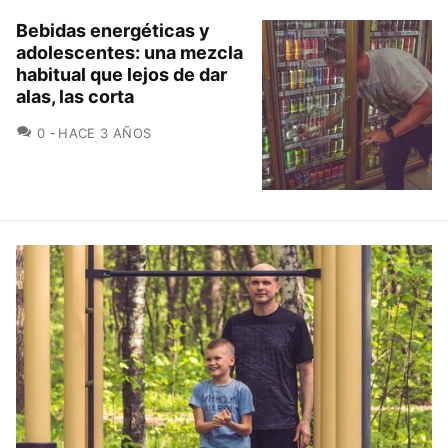
Bebidas energéticas y
adolescentes: una mezcla
habitual que lejos de dar
alas, las corta
COMENTARIOS
0
HACE 3 AÑOS