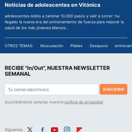
Noticias de adolescentes en Vitónica
adolescentes:Adiós a caminar 10.000 pasos y salir a correr: ha
llegado la nueva era del entrenamiento de fuerza para mejorar la
salud de los más jóvenes.Marcos...
OTROS TEMAS:
Musculación
Pilates
Desayuno
entrenam
RECIBE "In/Out", NUESTRA NEWSLETTER
SEMANAL
SUSCRIBIR
Suscribiéndote aceptas nuestra
política de privacidad
Síguenos