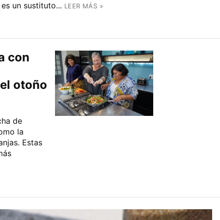
es un sustituto...
LEER MÁS »
a con
el otoño
cha de
como la
anjas. Estas
más