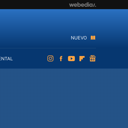
NUEVO
ENTAL
Instagram
Facebook
Youtube
Flipboard
googlenews