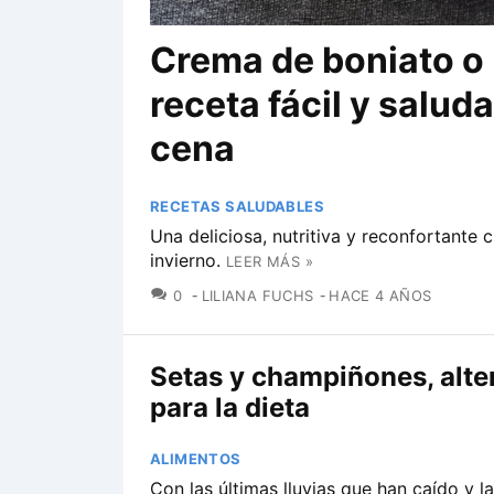
Crema de boniato o 
receta fácil y salud
cena
RECETAS SALUDABLES
Una deliciosa, nutritiva y reconfortante 
invierno.
LEER MÁS »
COMENTARIOS
0
LILIANA FUCHS
HACE 4 AÑOS
Setas y champiñones, alte
para la dieta
ALIMENTOS
Con las últimas lluvias que han caído y l