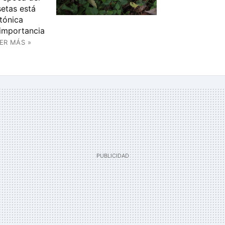
etas está
tónica
 importancia
ER MÁS »