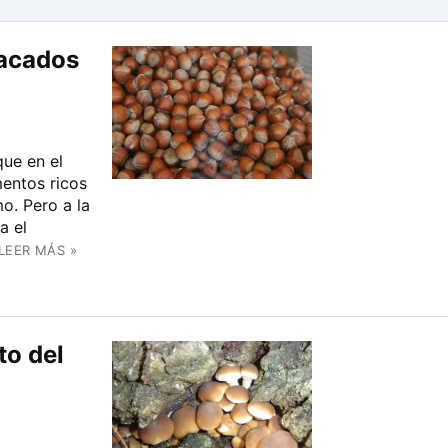
tacados
que en el
entos ricos
o. Pero a la
a el
LEER MÁS »
to del