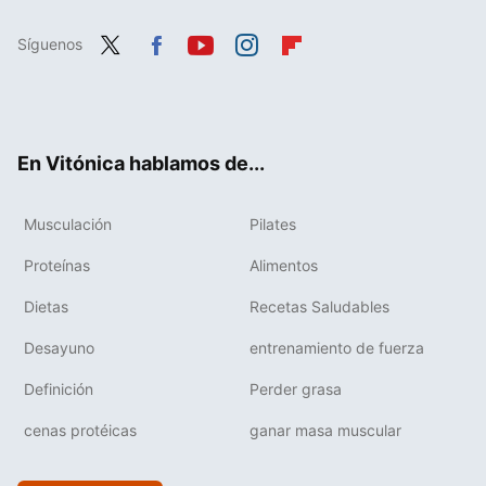
Síguenos
Twit
Fac
You
Inst
Flip
ter
ebo
tub
agr
boa
ok
e
am
rd
En Vitónica hablamos de...
Musculación
Pilates
Proteínas
Alimentos
Dietas
Recetas Saludables
Desayuno
entrenamiento de fuerza
Definición
Perder grasa
cenas protéicas
ganar masa muscular