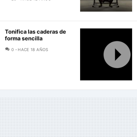
Tonifica las caderas de
forma sencilla
COMENTARIOS
0
HACE 18 AÑOS