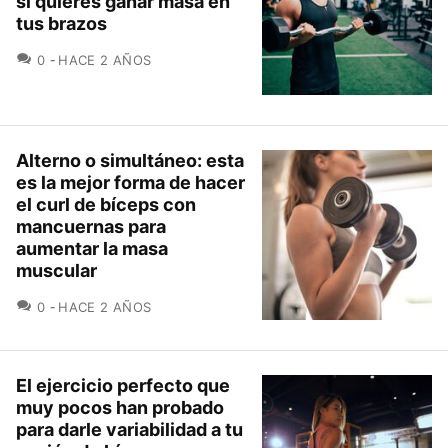
si quieres ganar masa en
tus brazos
COMENTARIOS
0
HACE 2 AÑOS
Alterno o simultáneo: esta
es la mejor forma de hacer
el curl de bíceps con
mancuernas para
aumentar la masa
muscular
COMENTARIOS
0
HACE 2 AÑOS
El ejercicio perfecto que
muy pocos han probado
para darle variabilidad a tu