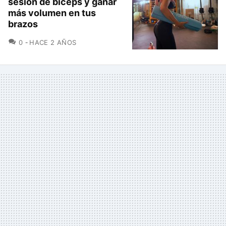
sesión de bíceps y ganar
más volumen en tus
brazos
COMENTARIOS
0
HACE 2 AÑOS