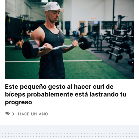
Este pequeño gesto al hacer curl de
bíceps probablemente está lastrando tu
progreso
COMENTARIOS
0
HACE UN AÑO