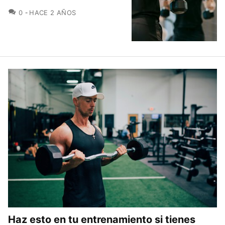
COMENTARIOS
0
HACE 2 AÑOS
Haz esto en tu entrenamiento si tienes