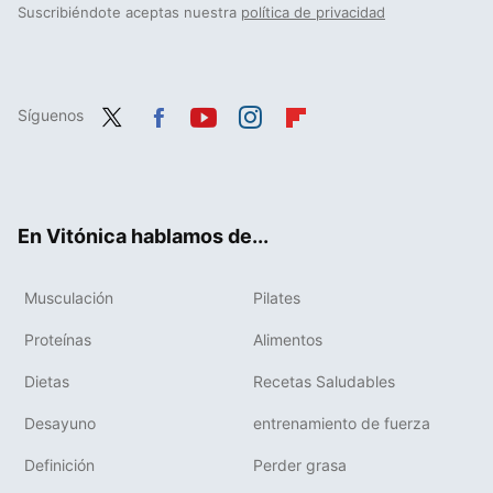
Suscribiéndote aceptas nuestra
política de privacidad
Síguenos
Twit
Fac
You
Inst
Flip
ter
ebo
tub
agr
boa
ok
e
am
rd
En Vitónica hablamos de...
Musculación
Pilates
Proteínas
Alimentos
Dietas
Recetas Saludables
Desayuno
entrenamiento de fuerza
Definición
Perder grasa