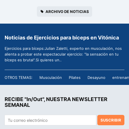
ARCHIVO DE NOTICIAS
Noticias de Ejercicios para bíceps en Vitónica
Ejercicios para bíceps:Julian Zaletti, experto en musculación, nos
alienta a probar este espectacular ejercicio: "la sensación en tu
bíceps es brutal".Si quieres un..
OTROS TEMAS:
Musculación
Pilates
Desayuno
entrenam
RECIBE "In/Out", NUESTRA NEWSLETTER
SEMANAL
SUSCRIBIR