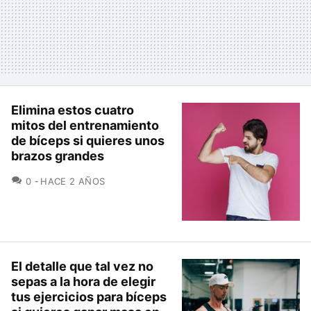
Elimina estos cuatro
mitos del entrenamiento
de bíceps si quieres unos
brazos grandes
COMENTARIOS
0
HACE 2 AÑOS
El detalle que tal vez no
sepas a la hora de elegir
tus ejercicios para bíceps