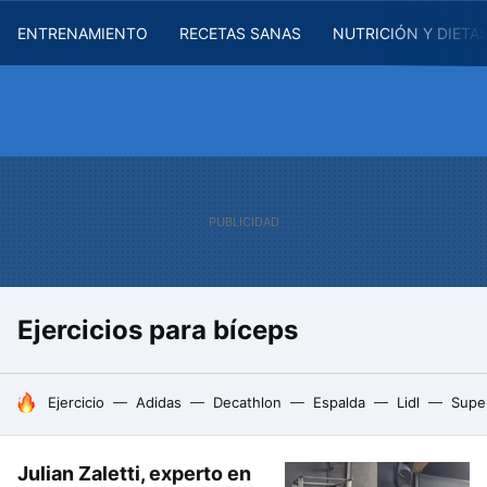
ENTRENAMIENTO
RECETAS SANAS
NUTRICIÓN Y DIETA
Ejercicios para bíceps
HOY SE HABLA DE
Ejercicio
Adidas
Decathlon
Espalda
Lidl
Supe
Julian Zaletti, experto en