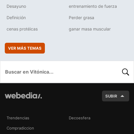
Desayuno
entrenamiento de fuerza
Definición
Perder grasa
cenas protéicas
ganar masa muscular
VER MÁS TEMAS
BUSC
SUBIR
Trendencias
Decoesfera
Compradiccion