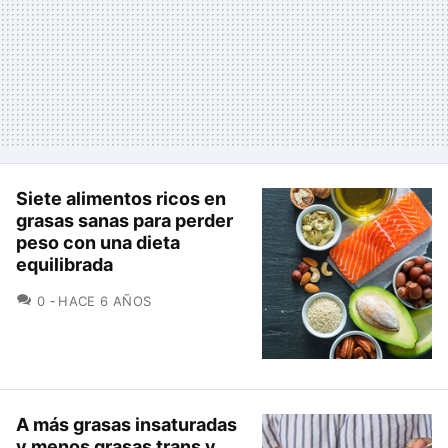
Siete alimentos ricos en
grasas sanas para perder
peso con una dieta
equilibrada
COMENTARIOS
0
HACE 6 AÑOS
A más grasas insaturadas
y menos grasas trans y