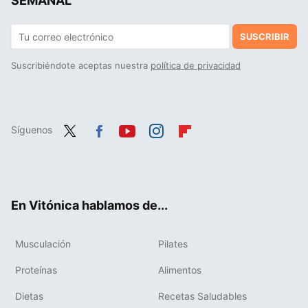
SEMANAL
SUSCRIBIR
Suscribiéndote aceptas nuestra
política de privacidad
Síguenos
Twit
Fac
You
Inst
Flip
ter
ebo
tub
agr
boa
ok
e
am
rd
En Vitónica hablamos de...
Musculación
Pilates
Proteínas
Alimentos
Dietas
Recetas Saludables