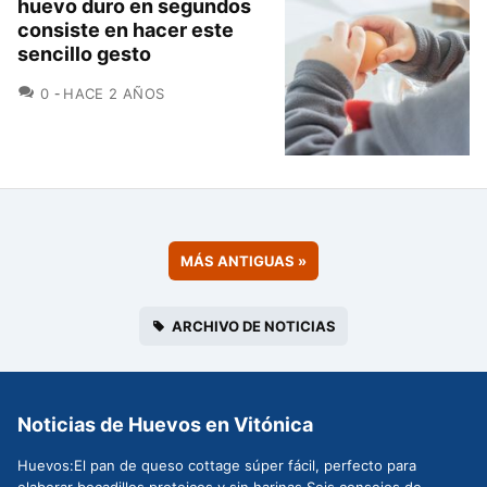
huevo duro en segundos
consiste en hacer este
sencillo gesto
COMENTARIOS
0
HACE 2 AÑOS
MÁS ANTIGUAS
»
ARCHIVO DE NOTICIAS
Noticias de Huevos en Vitónica
Huevos:El pan de queso cottage súper fácil, perfecto para