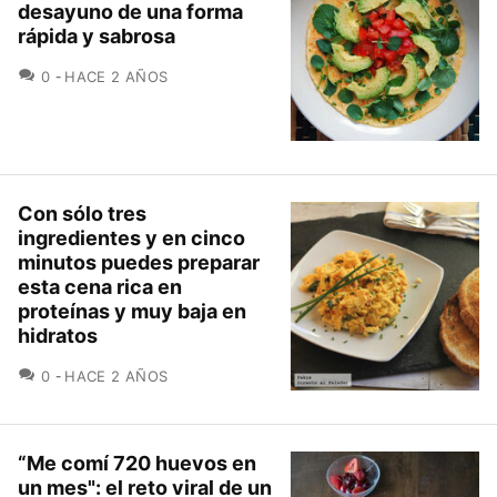
desayuno de una forma
rápida y sabrosa
COMENTARIOS
0
HACE 2 AÑOS
Con sólo tres
ingredientes y en cinco
minutos puedes preparar
esta cena rica en
proteínas y muy baja en
hidratos
COMENTARIOS
0
HACE 2 AÑOS
“Me comí 720 huevos en
un mes": el reto viral de un