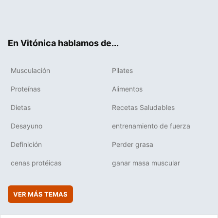
Twit
Fac
You
Inst
Flip
ter
ebo
tub
agr
boa
ok
e
am
rd
En Vitónica hablamos de...
Musculación
Pilates
Proteínas
Alimentos
Dietas
Recetas Saludables
Desayuno
entrenamiento de fuerza
Definición
Perder grasa
cenas protéicas
ganar masa muscular
VER MÁS TEMAS