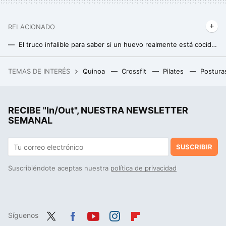
RELACIONADO
El truco infalible para saber si un huevo realmente está cocido por dentro
"Hay un hilo blanco en la yema del huevo": te contamos qué es y si es apto para consumo
TEMAS DE INTERÉS
Quinoa
Crossfit
Pilates
Postura
En 1956, EEUU publicó dos mapas que mostraban la contaminación de las bombas atómicas. Y fueron clave para espiar al enemigo
Como nutricionista respondo a la pregunta de qué engorda más: pan Bimbo o pan normal
RECIBE "In/Out", NUESTRA NEWSLETTER
El superéxito saludable de Mercadona listo para comer que dispara nuestra salud y ayuda a adelgazar
SEMANAL
SUSCRIBIR
Suscribiéndote aceptas nuestra
política de privacidad
Síguenos