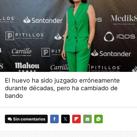
El huevo ha sido juzgado erróneamente
durante décadas, pero ha cambiado de
bando
Sin comentarios
FACEBOOK
TWITTER
FLIPBOARD
E-
WHATSAPP
MAIL