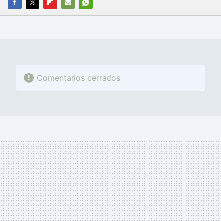
FACEBOOK
TWITTER
FLIPBOARD
E-
WHATSAPP
MAIL
Comentarios cerrados