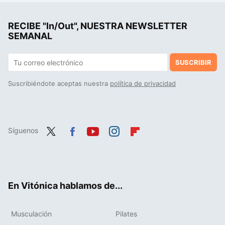
RECIBE "In/Out", NUESTRA NEWSLETTER
SEMANAL
SUSCRIBIR
Suscribiéndote aceptas nuestra
política de privacidad
Síguenos
Twit
Fac
You
Inst
Flip
ter
ebo
tub
agr
boa
ok
e
am
rd
En Vitónica hablamos de...
Musculación
Pilates