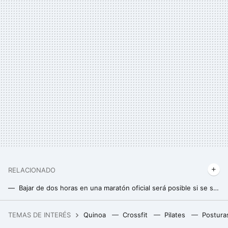
RELACIONADO
Bajar de dos horas en una maratón oficial será posible si se sigue esta estrategia contra el viento
Este es el tiempo en que deberías completar una carrera de 10 kilómetros
TEMAS DE INTERÉS
Quinoa
Crossfit
Pilates
Postura
José Andrés, chef: “En España usamos tomates pera, pero merece la pena experimentar, prueba en el gazpacho un amarillo o un Green Zebra”