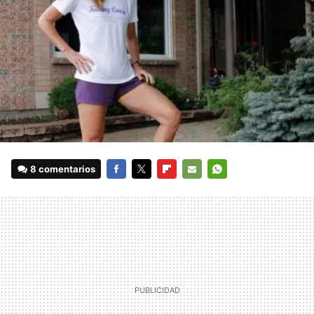
8 comentarios
FACEBOOK
TWITTER
FLIPBOARD
E-
WHATSAPP
MAIL