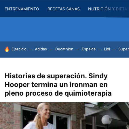
ENTRENAMIENTO
RECETAS SANAS
NUTRICIÓN Y DIETA
HOY SE HABLA DE
Ejercicio
Adidas
Decathlon
Espalda
Lidl
Supe
Historias de superación. Sindy
Hooper termina un ironman en
pleno proceso de quimioterapia