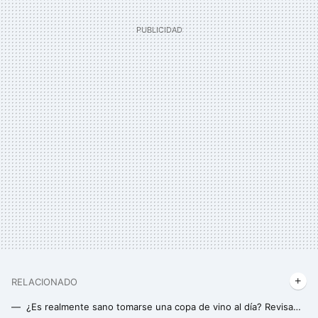
RELACIONADO
¿Es realmente sano tomarse una copa de vino al día? Revisamos lo que dicen los principales expertos en búsqueda de la gran respuesta