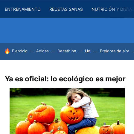
ENTRENAMIENTO
RECETAS SANAS
NUTRICIÓN Y DIETA
HOY SE HABLA DE
Ejercicio
Adidas
Decathlon
Lidl
Freidora de aire
Ya es oficial: lo ecológico es mejor