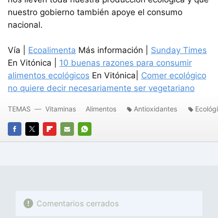
nuestro gobierno también apoye el consumo
nacional.
Vía |
Ecoalimenta
Más información |
Sunday Times
En Vitónica |
10 buenas razones para consumir
alimentos ecológicos
En Vitónica|
Comer ecológico
no quiere decir necesariamente ser vegetariano
TEMAS
Vitaminas
Alimentos
Antioxidantes
Ecológ
FACEBOOK
TWITTER
FLIPBOARD
E-
WHATSAPP
MAIL
Comentarios cerrados