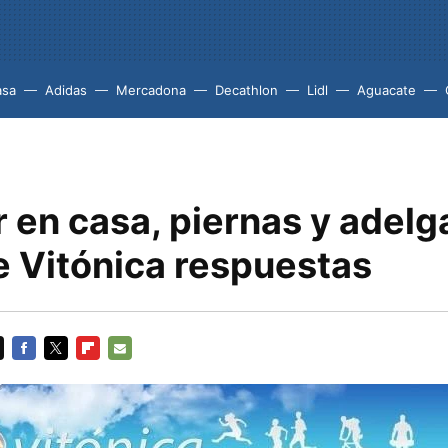
asa
Adidas
Mercadona
Decathlon
Lidl
Aguacate
 en casa, piernas y adelg
e Vitónica respuestas
FACEBOOK
TWITTER
FLIPBOARD
E-
MAIL