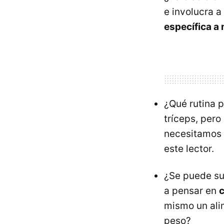
e involucra a
específica a
¿Qué rutina p
tríceps, per
necesitamos
este lector.
¿Se puede sus
a pensar en
c
mismo un alim
peso?