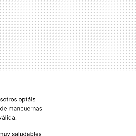
sotros optáis
r de mancuernas
válida.
s muy saludables