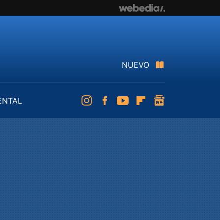
NUEVO
ENTAL
Instagram
Facebook
Youtube
Flipboard
googlenews