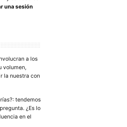
r una sesión
nvolucran a los
u volumen,
 la nuestra con
orías?: tendemos
pregunta. ¿Es lo
luencia en el