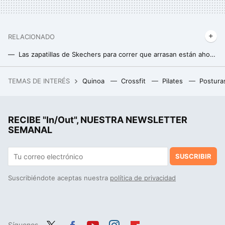
RELACIONADO
Las zapatillas de Skechers para correr que arrasan están ahora casi 30 euros más baratas
Decathlon rebaja el pantalón suave y ligero ideal para realizar senderismo este otoño
TEMAS DE INTERÉS
Quinoa
Crossfit
Pilates
Postura
Si la pregunta es cuánto dinero existe en el mundo por persona, este revelador gráfico tiene la respuesta
Decathlon tiene a mitad de precio la chaqueta impermeable ideal para realizar senderismo sin que el clima te detenga
RECIBE "In/Out", NUESTRA NEWSLETTER
Puma Court Classy: las 'sneakers' que podrían destronar a Adidas en los looks de oficina
SEMANAL
SUSCRIBIR
Suscribiéndote aceptas nuestra
política de privacidad
Síguenos