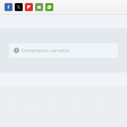
FACEBOOK
TWITTER
FLIPBOARD
E-
WHATSAPP
MAIL
Comentarios cerrados