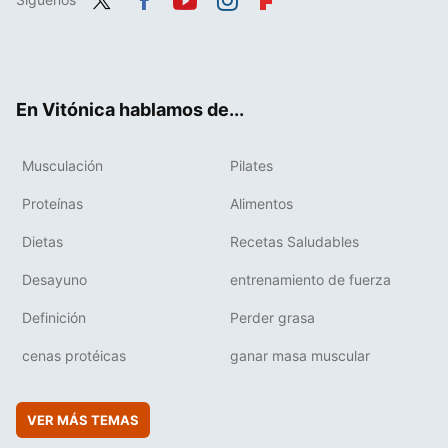
Twit
Fac
You
Inst
Flip
ter
ebo
tub
agr
boa
ok
e
am
rd
En Vitónica hablamos de...
Musculación
Pilates
Proteínas
Alimentos
Dietas
Recetas Saludables
Desayuno
entrenamiento de fuerza
Definición
Perder grasa
cenas protéicas
ganar masa muscular
VER MÁS TEMAS