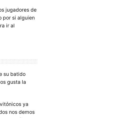
os jugadores de
o por si alguien
a ir al
e su batido
os gusta la
vitónicos ya
odos nos demos