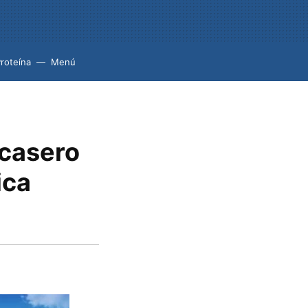
roteína
Menú
 casero
ica