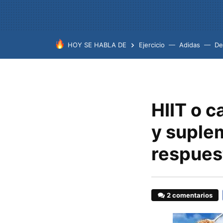
HOY SE HABLA DE
Ejercicio
Adidas
De
HIIT o c
y suple
respues
2 comentarios