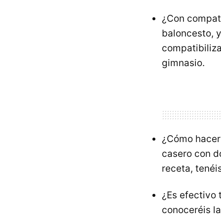
¿Con compati
baloncesto, y
compatibiliza
gimnasio.
¿Cómo hacer 
casero con do
receta, tenéi
¿Es efectivo
conoceréis l