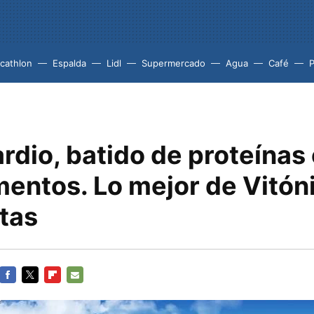
cathlon
Espalda
Lidl
Supermercado
Agua
Café
P
ardio, batido de proteínas
mentos. Lo mejor de Vitón
tas
FACEBOOK
TWITTER
FLIPBOARD
E-
MAIL