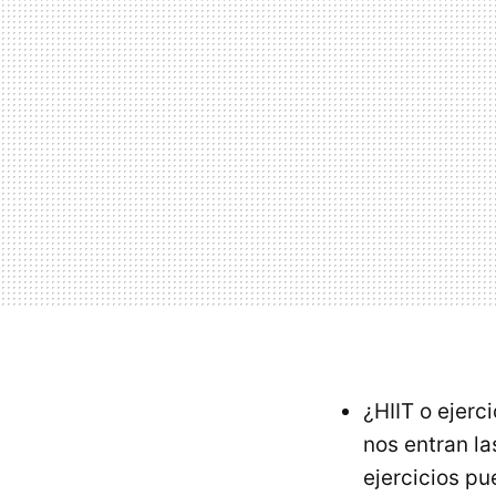
¿HIIT o ejerc
nos entran l
ejercicios pu