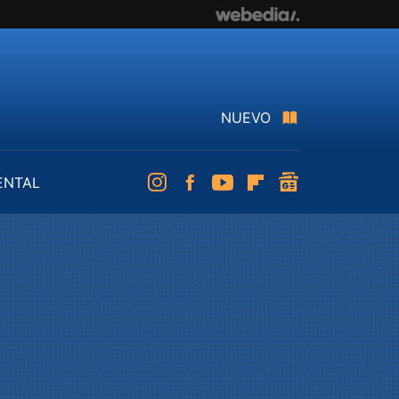
NUEVO
ENTAL
Instagram
Facebook
Youtube
Flipboard
googlenews