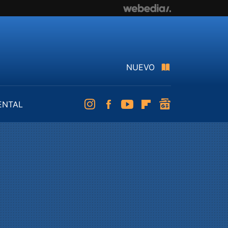
NUEVO
ENTAL
Instagram
Facebook
Youtube
Flipboard
googlenews