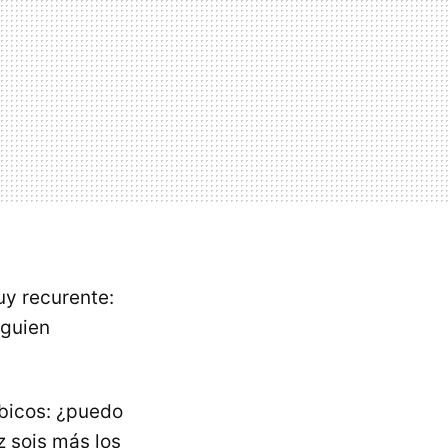
uy recurente:
lguien
óbicos: ¿puedo
 sois más los