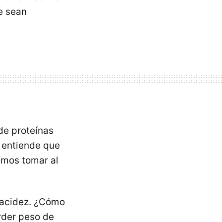
e sean
de proteínas
 entiende que
amos tomar al
lacidez. ¿Cómo
erder peso de