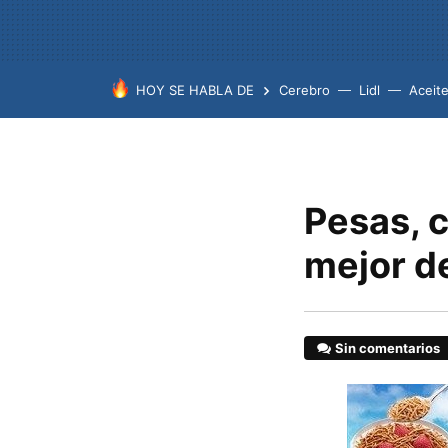
HOY SE HABLA DE
Cerebro
Lidl
Aceit
Pesas, c
mejor d
Sin comentarios