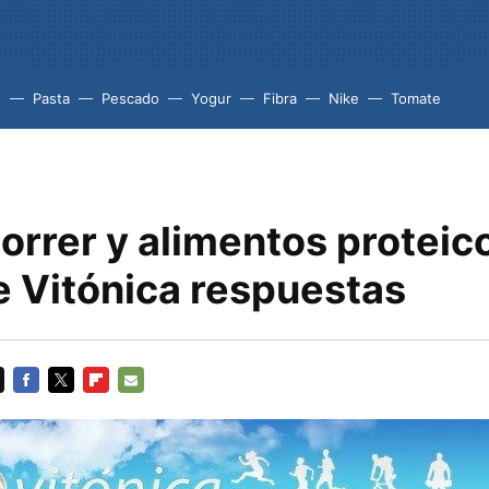
e
Pasta
Pescado
Yogur
Fibra
Nike
Tomate
orrer y alimentos proteic
e Vitónica respuestas
FACEBOOK
TWITTER
FLIPBOARD
E-
MAIL