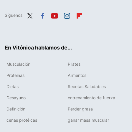
Síguenos
Twit
Fac
You
Inst
Flip
ter
ebo
tub
agr
boa
ok
e
am
rd
En Vitónica hablamos de...
Musculación
Pilates
Proteínas
Alimentos
Dietas
Recetas Saludables
Desayuno
entrenamiento de fuerza
Definición
Perder grasa
cenas protéicas
ganar masa muscular