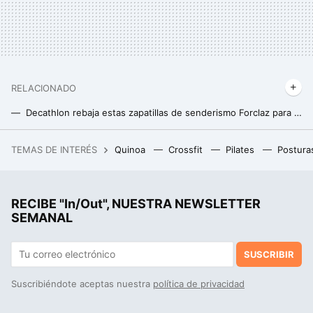
RELACIONADO
Decathlon rebaja estas zapatillas de senderismo Forclaz para disfrutar de la montaña este otoño
Decathlon tiene las mejores botas Salomon de montaña y trekking para los expertos en senderismo
TEMAS DE INTERÉS
Quinoa
Crossfit
Pilates
Postura
Las personas que comen solas en restaurantes sin sentir vergüenza suelen tener estos nueve rasgos únicos
RECIBE "In/Out", NUESTRA NEWSLETTER
SEMANAL
SUSCRIBIR
Suscribiéndote aceptas nuestra
política de privacidad