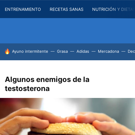
ENTRENAMIENTO
RECETAS SANAS
NUTRICIÓN Y DIETA
HOY SE HABLA DE
Ayuno intermitente
Grasa
Adidas
Mercadona
Dec
Algunos enemigos de la
testosterona