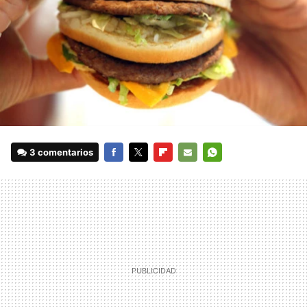
3 comentarios
FACEBOOK
TWITTER
FLIPBOARD
E-
WHATSAPP
MAIL