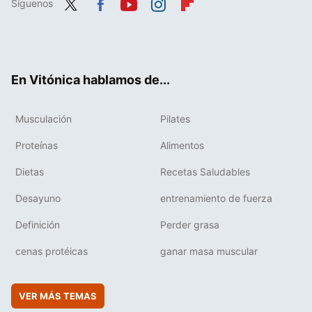
Síguenos
Twit
Fac
You
Inst
Flip
ter
ebo
tub
agr
boa
ok
e
am
rd
En Vitónica hablamos de...
Musculación
Pilates
Proteínas
Alimentos
Dietas
Recetas Saludables
Desayuno
entrenamiento de fuerza
Definición
Perder grasa
cenas protéicas
ganar masa muscular
VER MÁS TEMAS