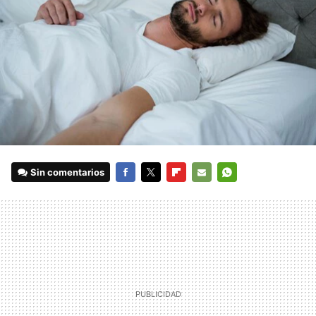
Sin comentarios
FACEBOOK
TWITTER
FLIPBOARD
E-
WHATSAPP
MAIL