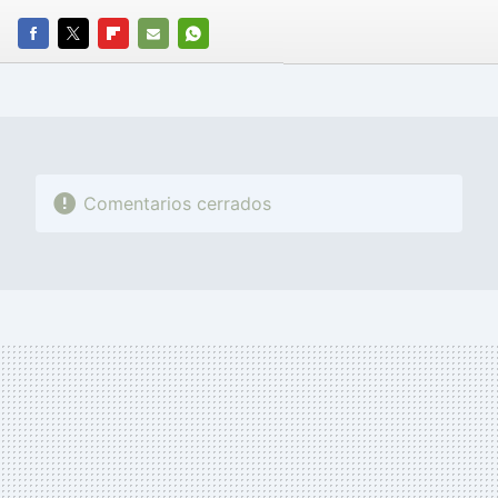
FACEBOOK
TWITTER
FLIPBOARD
E-
WHATSAPP
MAIL
Comentarios cerrados