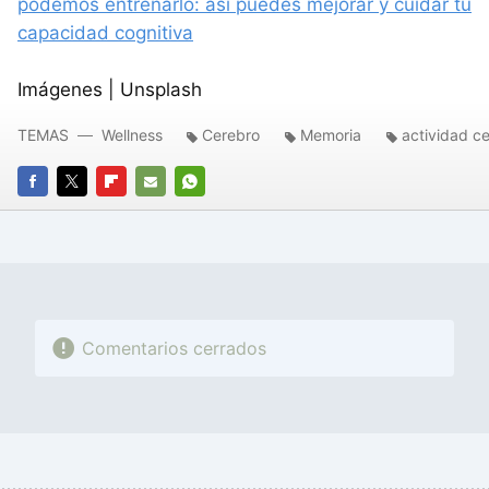
podemos entrenarlo: así puedes mejorar y cuidar tu
capacidad cognitiva
Imágenes | Unsplash
TEMAS
Wellness
Cerebro
Memoria
actividad ce
FACEBOOK
TWITTER
FLIPBOARD
E-
WHATSAPP
MAIL
Comentarios cerrados