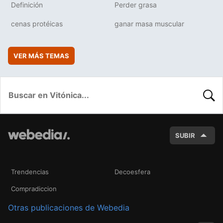
Definición
Perder grasa
cenas protéicas
ganar masa muscular
VER MÁS TEMAS
BUSC
SUBIR
Trendencias
Decoesfera
Compradiccion
Otras publicaciones de Webedia