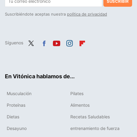
SUSCRIBIR
Suscribiéndote aceptas nuestra
política de privacidad
Síguenos
Twit
Fac
You
Inst
Flip
ter
ebo
tub
agr
boa
ok
e
am
rd
En Vitónica hablamos de...
Musculación
Pilates
Proteínas
Alimentos
Dietas
Recetas Saludables
Desayuno
entrenamiento de fuerza