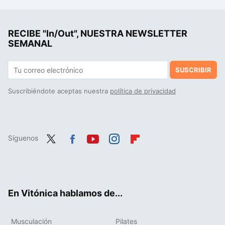
La costura es el nuevo "mindfulness": un estudio ha encontrado el sorprendente beneficio para tu cerebro de pasar tiempo cosiendo
RECIBE "In/Out", NUESTRA NEWSLETTER
Este nuevo estudio sobre sedentarismo en Japón es clave para que no colapsen al llegar a los 100.000 centenarios
SEMANAL
SUSCRIBIR
Suscribiéndote aceptas nuestra
política de privacidad
Síguenos
Twit
Fac
You
Inst
Flip
ter
ebo
tub
agr
boa
ok
e
am
rd
En Vitónica hablamos de...
Musculación
Pilates