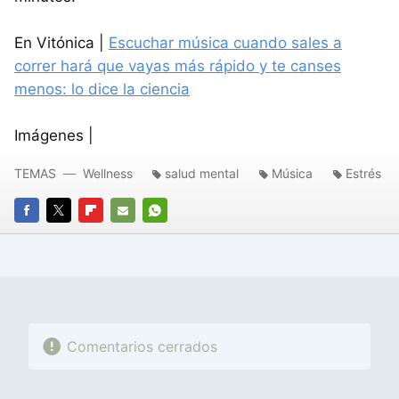
En Vitónica |
Escuchar música cuando sales a
correr hará que vayas más rápido y te canses
menos: lo dice la ciencia
Imágenes |
TEMAS
Wellness
salud mental
Música
Estrés
FACEBOOK
TWITTER
FLIPBOARD
E-
WHATSAPP
MAIL
Comentarios cerrados