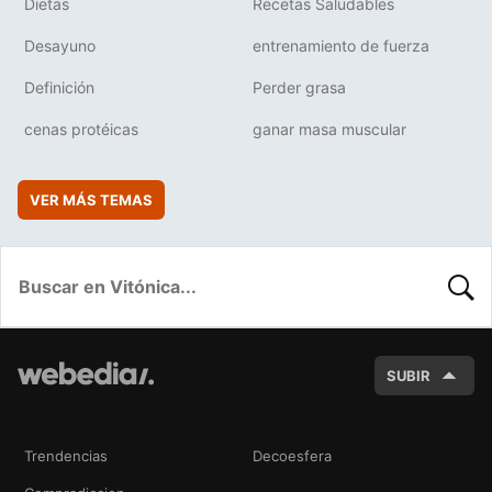
Dietas
Recetas Saludables
Desayuno
entrenamiento de fuerza
Definición
Perder grasa
cenas protéicas
ganar masa muscular
VER MÁS TEMAS
BUSC
SUBIR
Trendencias
Decoesfera