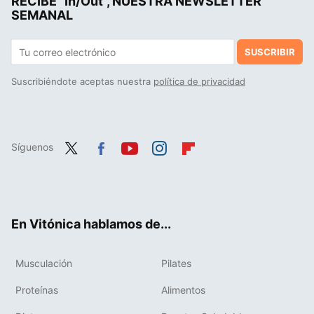
RECIBE "In/Out", NUESTRA NEWSLETTER
SEMANAL
SUSCRIBIR
Suscribiéndote aceptas nuestra
política de privacidad
Síguenos
Twit
Fac
You
Inst
Flip
ter
ebo
tub
agr
boa
ok
e
am
rd
En Vitónica hablamos de...
Musculación
Pilates
Proteínas
Alimentos