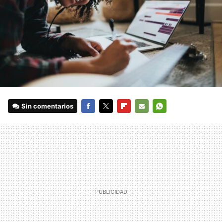
Sin comentarios
FACEBOOK
TWITTER
FLIPBOARD
E-
WHATSAPP
MAIL