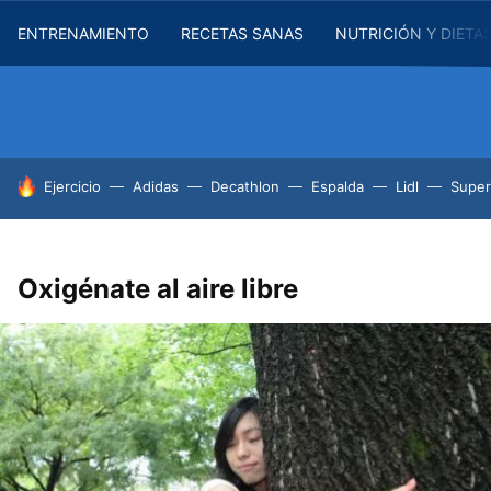
ENTRENAMIENTO
RECETAS SANAS
NUTRICIÓN Y DIETA
HOY SE HABLA DE
Ejercicio
Adidas
Decathlon
Espalda
Lidl
Supe
Oxigénate al aire libre