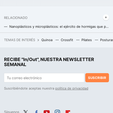
RELACIONADO
Nanoplásticos y microplásticos: el ejército de hormigas que pueden destruir la salud humana
'Shinrin-yoku': el “baño de bosque” japonés que reduce el estrés y mejora la salud
TEMAS DE INTERÉS
Quinoa
Crossfit
Pilates
Postura
Receta del clásico ajoblanco: el padre de todos los gazpachos
Solteros versus casados: quiénes viven más, y por qué
RECIBE "In/Out", NUESTRA NEWSLETTER
"Los éxitos ajenos son una fuente de inspiración, no una fuente de competencia": Marcos Cartagena resume la filosofía japonesa a través de estas 10 palabras
SEMANAL
SUSCRIBIR
Suscribiéndote aceptas nuestra
política de privacidad
Síguenos