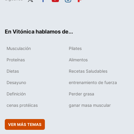
Twit
Fac
You
Inst
Flip
ter
ebo
tub
agr
boa
ok
e
am
rd
En Vitónica hablamos de...
Musculación
Pilates
Proteínas
Alimentos
Dietas
Recetas Saludables
Desayuno
entrenamiento de fuerza
Definición
Perder grasa
cenas protéicas
ganar masa muscular
VER MÁS TEMAS