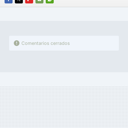
FACEBOOK
TWITTER
FLIPBOARD
E-
WHATSAPP
MAIL
Comentarios cerrados