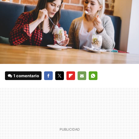
1 comentario
FACEBOOK
TWITTER
FLIPBOARD
E-
WHATSAPP
MAIL