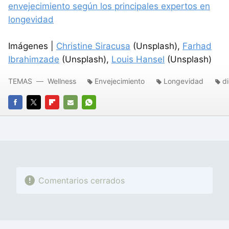
envejecimiento según los principales expertos en
longevidad
Imágenes |
Christine Siracusa
(Unsplash),
Farhad
Ibrahimzade
(Unsplash),
Louis Hansel
(Unsplash)
TEMAS
Wellness
Envejecimiento
Longevidad
d
FACEBOOK
TWITTER
FLIPBOARD
E-
WHATSAPP
MAIL
Comentarios cerrados