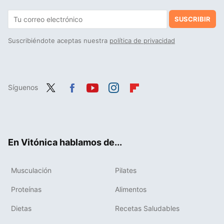
SUSCRIBIR
Suscribiéndote aceptas nuestra
política de privacidad
Síguenos
Twit
Fac
You
Inst
Flip
ter
ebo
tub
agr
boa
ok
e
am
rd
En Vitónica hablamos de...
Musculación
Pilates
Proteínas
Alimentos
Dietas
Recetas Saludables