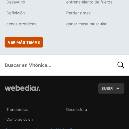
Desayuno
entrenamiento de fuerza
Definición
Perder grasa
cenas protéicas
ganar masa muscular
VER MÁS TEMAS
BUSC
SUBIR
Trendencias
Decoesfera
Compradiccion