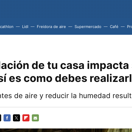
cathlon
Lidl
Freidora de aire
Supermercado
Café
Pr
lación de tu casa impacta
sí es como debes realizar
ntes de aire y reducir la humedad resul
FACEBOOK
TWITTER
FLIPBOARD
E-