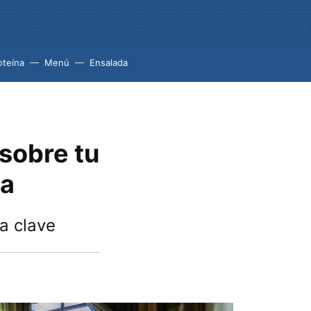
oteína
Menú
Ensalada
 sobre tu
la
ta clave