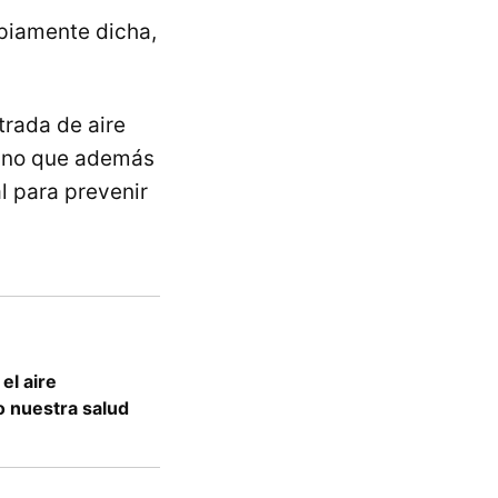
opiamente dicha,
trada de aire
 sino que además
l para prevenir
el aire
o nuestra salud