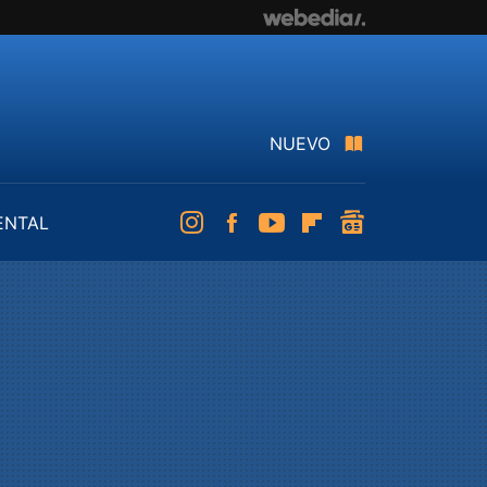
NUEVO
ENTAL
Instagram
Facebook
Youtube
Flipboard
googlenews