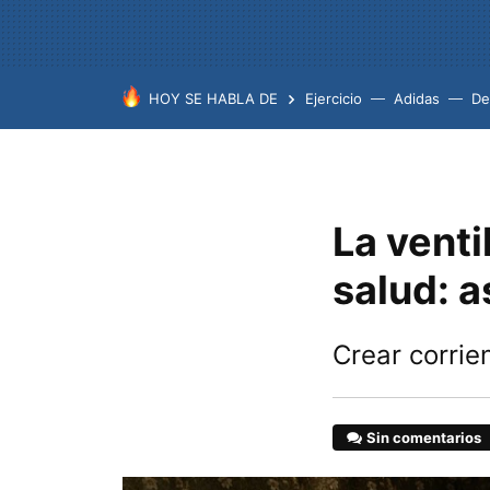
HOY SE HABLA DE
Ejercicio
Adidas
De
La venti
salud: a
Crear corrie
Sin comentarios