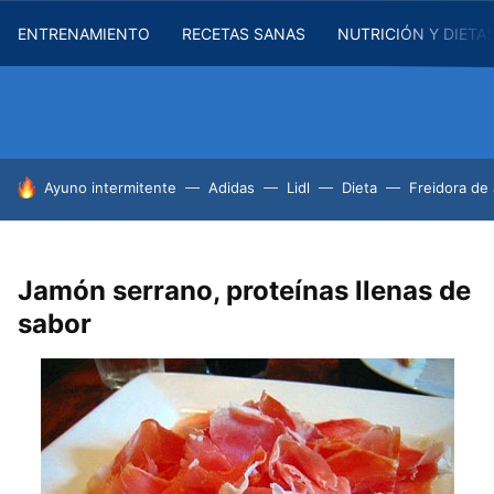
ENTRENAMIENTO
RECETAS SANAS
NUTRICIÓN Y DIETA
HOY SE HABLA DE
Ayuno intermitente
Adidas
Lidl
Dieta
Freidora de 
Jamón serrano, proteínas llenas de
sabor