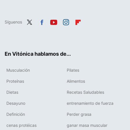
Síguenos
Twit
Fac
You
Inst
Flip
ter
ebo
tub
agr
boa
ok
e
am
rd
En Vitónica hablamos de...
Musculación
Pilates
Proteínas
Alimentos
Dietas
Recetas Saludables
Desayuno
entrenamiento de fuerza
Definición
Perder grasa
cenas protéicas
ganar masa muscular