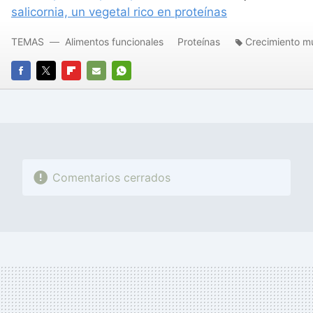
salicornia, un vegetal rico en proteínas
TEMAS
Alimentos funcionales
Proteínas
Crecimiento m
FACEBOOK
TWITTER
FLIPBOARD
E-
WHATSAPP
MAIL
Comentarios cerrados