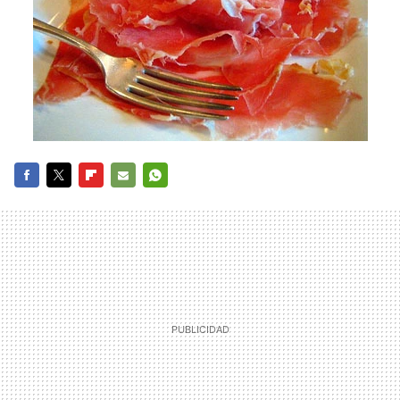
FACEBOOK
TWITTER
FLIPBOARD
E-
WHATSAPP
MAIL